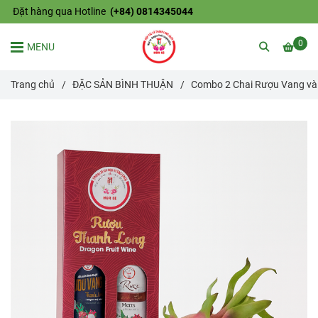
Đặt hàng qua Hotline
(+84) 0814345044
0
MENU
Trang chủ
/
ĐẶC SẢN BÌNH THUẬN
/
Combo 2 Chai Rượu Vang và