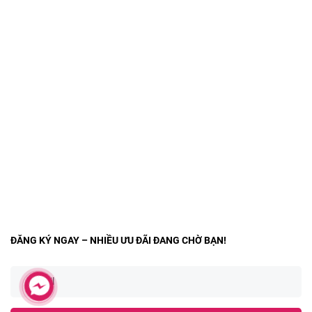
ĐĂNG KÝ NGAY – NHIỀU ƯU ĐÃI ĐANG CHỜ BẠN!