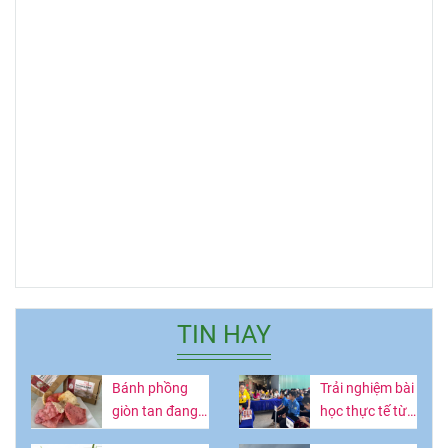
TIN HAY
Bánh phồng
Trải nghiệm bài
giòn tan đang
học thực tế từ
hot ở Lâm
vườn thanh