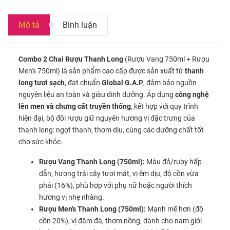
Mô tả
Bình luận
Combo 2 Chai Rượu Thanh Long
(Rượu Vang 750ml + Rượu
Men's 750ml) là sản phẩm cao cấp được sản xuất từ
thanh
long tươi sạch
, đạt chuẩn
Global G.A.P
, đảm bảo nguồn
nguyên liệu an toàn và giàu dinh dưỡng. Áp dụng
công nghệ
lên men và chưng cất truyền thống
, kết hợp với quy trình
hiện đại, bộ đôi rượu giữ nguyên hương vị đặc trưng của
thanh long: ngọt thanh, thơm dịu, cùng các dưỡng chất tốt
cho sức khỏe.
Rượu Vang Thanh Long (750ml):
Màu đỏ/ruby hấp
dẫn, hương trái cây tươi mát, vị êm dịu, độ cồn vừa
phải (16%), phù hợp với phụ nữ hoặc người thích
hương vị nhẹ nhàng.
Rượu Men's Thanh Long (750ml):
Mạnh mẽ hơn (độ
cồn 20%), vị đậm đà, thơm nồng, dành cho nam giới