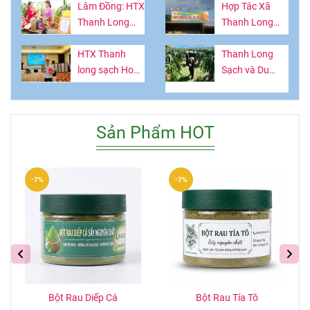
Đồng làm từ
Lâm Đồng: HTX
long
Hợp Tác Xã
thứ quả giàu
Thanh Long
Thanh Long
vitamin
Sạch Hòa Lệ -
Sạch Hòa Lệ:
Lan tỏa giá trị
HTX Thanh
Nâng Tầm Tinh
Thanh Long
OCOP, kết nối
long sạch Hoà
Hoa Nông Sản
Sạch và Du
tri thức và trải
Lệ: Làm giàu từ
Bình Thuận
Lịch Canh
nghiệm nông
trái thanh long
Nông: Hướng
nghiệp bền
Nông nghiệp -
Phát Triển Kép
Sản Phẩm HOT
vững
Nông thônThứ
Cho Kinh Tế Địa
Năm
Phương.
-7%
-7%
Bột Rau Diếp Cá
Bột Rau Tía Tô