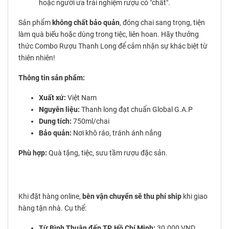
hoặc người ưa trải nghiệm rượu có "chất".
Sản phẩm
không chất bảo quản
, đóng chai sang trọng, tiện
làm quà biếu hoặc dùng trong tiệc, liên hoan. Hãy thưởng
thức Combo Rượu Thanh Long để cảm nhận sự khác biệt từ
thiên nhiên!
Thông tin sản phẩm:
Xuất xứ:
Việt Nam
Nguyên liệu:
Thanh long đạt chuẩn Global G.A.P
Dung tích:
750ml/chai
Bảo quản:
Nơi khô ráo, tránh ánh nắng
Phù hợp:
Quà tặng, tiệc, sưu tầm rượu đặc sản.
Khi đặt hàng online,
bên vận chuyển sẽ thu phí ship
khi giao
hàng tận nhà. Cụ thể:
Từ Bình Thuận đến TP. Hồ Chí Minh:
30.000 VND