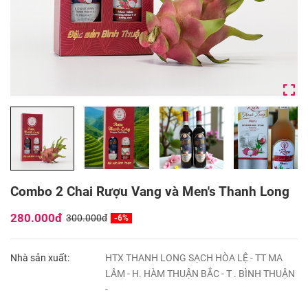
Combo 2 Chai Rượu Vang và Men's Thanh Long
280.000đ
300.000đ
-6%
Nhà sản xuất:
HTX THANH LONG SẠCH HÒA LỆ - TT MA
LÂM - H. HÀM THUẬN BẮC - T . BÌNH THUẬN
-