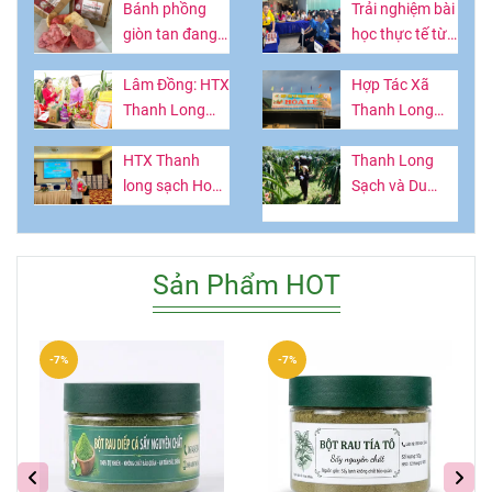
Bánh phồng
Trải nghiệm bài
giòn tan đang
học thực tế từ
hot ở Lâm
vườn thanh
Đồng làm từ
Lâm Đồng: HTX
long
Hợp Tác Xã
thứ quả giàu
Thanh Long
Thanh Long
vitamin
Sạch Hòa Lệ -
Sạch Hòa Lệ:
Lan tỏa giá trị
HTX Thanh
Nâng Tầm Tinh
Thanh Long
OCOP, kết nối
long sạch Hoà
Hoa Nông Sản
Sạch và Du
tri thức và trải
Lệ: Làm giàu từ
Bình Thuận
Lịch Canh
nghiệm nông
trái thanh long
Nông: Hướng
nghiệp bền
Nông nghiệp -
Phát Triển Kép
Sản Phẩm HOT
vững
Nông thônThứ
Cho Kinh Tế Địa
Năm
Phương.
-7%
-7%