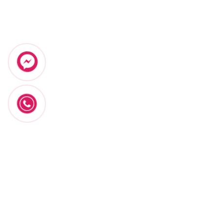
ĐĂNG KÝ NGAY – NHIỀU ƯU ĐÃI ĐANG CHỜ BẠN!