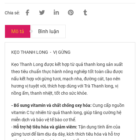
Chia sẻ:
Mô tả
Bình luận
KẸO THANH LONG - VỊ GỪNG
Kẹo Thanh Long được kết hợp từ quả thanh long sản xuất
theo tiêu chuẩn thực hành nông nghiêp tốt toàn cầu được
nấu kết hợp với gừng tươi, mạch nha, đường cát, tạo nên
hương vị tuyệt vời, thích hợp dùng với Trà Thanh long, vị
nồng ấm, thanh nhiệt, tốt cho sức khỏe.
- Bổ sung vitamin và chất chống oxy hóa:
Cung cấp nguồn
vitamin C tự nhiên từ quả thanh long, giúp tăng cường hệ
miễn dịch và bảo vệ tế bào cơ thể.
-
Hỗ trợ hệ tiêu hóa và giảm viêm:
Tận dụng tính ấm của
gừng tươi để làm dịu dạ dày, kích thích tiêu hóa và hỗ trợ