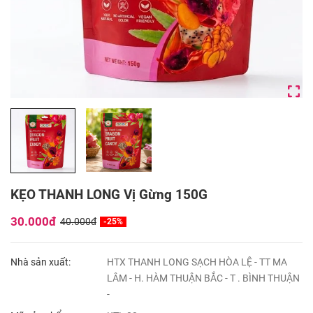
KẸO THANH LONG Vị Gừng 150G
30.000đ
40.000đ
-25%
Nhà sản xuất:
HTX THANH LONG SẠCH HÒA LỆ - TT MA
LÂM - H. HÀM THUẬN BẮC - T . BÌNH THUẬN
-