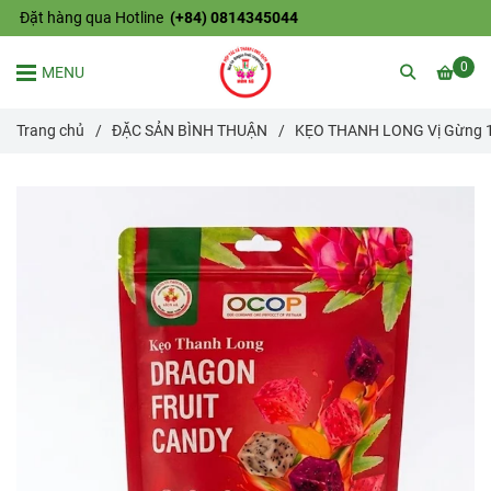
Đặt hàng qua Hotline
(+84) 0814345044
0
MENU
Trang chủ
/
ĐẶC SẢN BÌNH THUẬN
/
KẸO THANH LONG Vị Gừng 