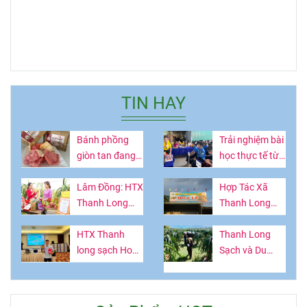
TIN HAY
Bánh phồng
Trải nghiệm bài
giòn tan đang
học thực tế từ
hot ở Lâm
vườn thanh
Đồng làm từ
Lâm Đồng: HTX
long
Hợp Tác Xã
thứ quả giàu
Thanh Long
Thanh Long
vitamin
Sạch Hòa Lệ -
Sạch Hòa Lệ:
Lan tỏa giá trị
HTX Thanh
Nâng Tầm Tinh
Thanh Long
OCOP, kết nối
long sạch Hoà
Hoa Nông Sản
Sạch và Du
tri thức và trải
Lệ: Làm giàu từ
Bình Thuận
Lịch Canh
nghiệm nông
trái thanh long
Nông: Hướng
nghiệp bền
Nông nghiệp -
Phát Triển Kép