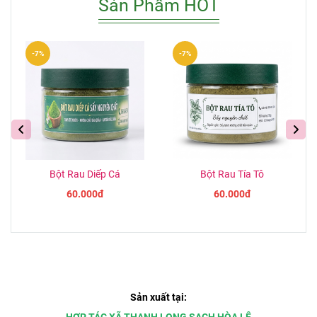
Sản Phẩm HOT
vững
Nông thônThứ
Cho Kinh Tế Địa
Năm
Phương.
-7%
-7%
Bột Rau Diếp Cá
Bột Rau Tía Tô
60.000đ
60.000đ
Sản xuất tại: