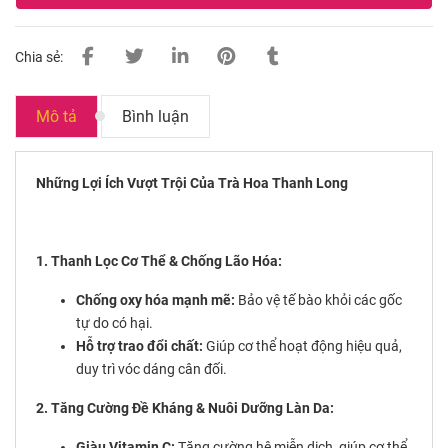
Chia sẻ:
Mô tả
Bình luận
Những Lợi Ích Vượt Trội Của Trà Hoa Thanh Long
1. Thanh Lọc Cơ Thể & Chống Lão Hóa:
Chống oxy hóa mạnh mẽ:
Bảo vệ tế bào khỏi các gốc
tự do có hại.
Hỗ trợ trao đổi chất:
Giúp cơ thể hoạt động hiệu quả,
duy trì vóc dáng cân đối.
2. Tăng Cường Đề Kháng & Nuôi Dưỡng Làn Da:
Giàu Vitamin C:
Tăng cường hệ miễn dịch, giúp cơ thể