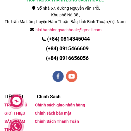
HỢP TÁC XÃ THANH LONG SẠCH HÒA LỆ
Số nhà 67, đường Nguyễn văn Trỗi,
Khu phố Nà Bồi,
Thị trấn Ma Lâm, huyện Hàm Thuận Bắc, tỉnh
Bình Thuận,Việt Nam.
htxthanhlongsachhoale@gmail.com
(+84) 0814345044
(
+84)
0915466609
(+84)
0916656056
LIÊN KẾT Chính Sách
TRANG CHỦ
Chính sách giao nhận hàng
GIỚI THIỆU
Chính sách bảo mật
SẢN PHẨM
Chính Sách Thanh Toán
TIN TỨC