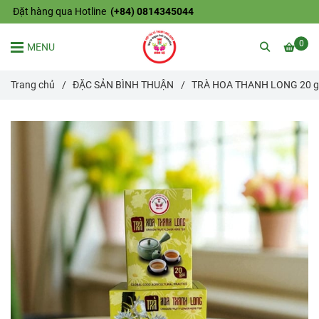
Đặt hàng qua Hotline
(+84) 0814345044
0
MENU
Trang chủ
/
ĐẶC SẢN BÌNH THUẬN
/
TRÀ HOA THANH LONG 20 gó