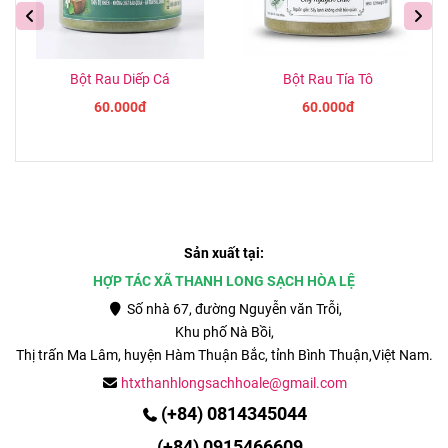
Bột Rau Diếp Cá
Bột Rau Tía Tô
60.000đ
60.000đ
Sản xuất tại:
HỢP TÁC XÃ THANH LONG SẠCH HÒA LỆ
Số nhà 67, đường Nguyễn văn Trỗi,
Khu phố Nà Bồi,
Thị trấn Ma Lâm, huyện Hàm Thuận Bắc, tỉnh
Bình Thuận,Việt Nam.
htxthanhlongsachhoale@gmail.com
(+84) 0814345044
(
+84)
0915466609