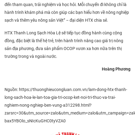
đến tham quan, trải nghiệm và học hỏi. Mỗi chuyến đi không chỉ là
hành trình khám phá mà còn giúp các bạn hiểu hơn về nông nghiệp
sạch và thêm yêu nông sản Việt” – đại diện HTX chia sẻ.
HTX Thanh Long Sạch Hòa Lệ sẽ tiếp tục đồng hành cùng cộng
đồng, đặc biệt là thế hệ trẻ, trên hành trình nâng cao giá trị nông
sản địa phương, đưa sản phẩm OCOP vươn xa hơn nữa trên thị
trường trong và ngoài nước.
Hoàng Phương
Nguồn: https://thuonghieucongluan.com.vn/lam-dong-htx-thanh-
long-sach-hoa-le-lan-toa-gia-tri-ocop-ket-noi-tri-thuc-va-trai-
nghiem-nong-nghiep-ben-vung-a312298.html?
zarsrc=30&utm_source=zalo&utm_medium=zalo&utm_campaign=zal
bax5YBOlo_sNIcKuGHC0tyVZA0