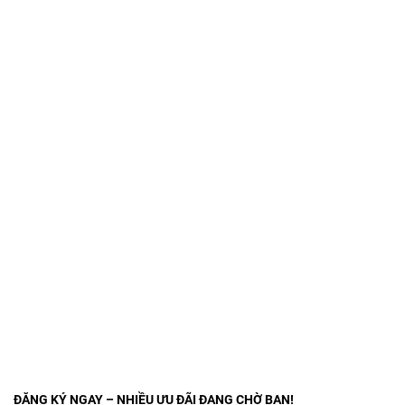
ĐĂNG KÝ NGAY – NHIỀU ƯU ĐÃI ĐANG CHỜ BẠN!