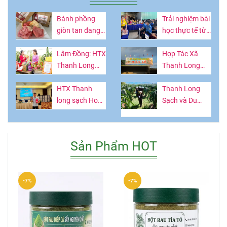
Bánh phồng
Trải nghiệm bài
giòn tan đang
học thực tế từ
hot ở Lâm
vườn thanh
Đồng làm từ
Lâm Đồng: HTX
long
Hợp Tác Xã
thứ quả giàu
Thanh Long
Thanh Long
vitamin
Sạch Hòa Lệ -
Sạch Hòa Lệ:
Lan tỏa giá trị
HTX Thanh
Nâng Tầm Tinh
Thanh Long
OCOP, kết nối
long sạch Hoà
Hoa Nông Sản
Sạch và Du
tri thức và trải
Lệ: Làm giàu từ
Bình Thuận
Lịch Canh
nghiệm nông
trái thanh long
Nông: Hướng
nghiệp bền
Nông nghiệp -
Phát Triển Kép
Sản Phẩm HOT
vững
Nông thônThứ
Cho Kinh Tế Địa
Năm
Phương.
-7%
-7%