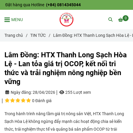
Đặt hàng qua Hotline
(+84) 0814345044
0
MENU
Trang chủ
/
TIN TỨC
/
Lâm Đồng: HTX Thanh Long Sạch Hòa Lệ - Lan
Lâm Đồng: HTX Thanh Long Sạch Hòa
Lệ - Lan tỏa giá trị OCOP, kết nối tri
thức và trải nghiệm nông nghiệp bền
vững
Ngày đăng:
28/04/2026
255 Lượt xem
0 Đánh giá
Trong hành trình nâng tầm giá trị nông sản Việt, HTX Thanh Long
Sạch Hòa Lệ không ngừng đẩy mạnh các hoạt động chia sẻ kiến
thức, trải nghiệm thực tế và quảng bá sản phẩm OCOP từ trái