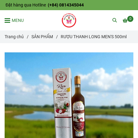
Đặt hàng qua Hotline
(+84) 0814345044
0
MENU
Trang chủ
/
SẢN PHẨM
/
RƯỢU THANH LONG MEN'S 500ml