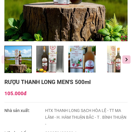
RƯỢU THANH LONG MEN'S 500ml
105.000đ
Nhà sản xuất:
HTX THANH LONG SẠCH HÒA LỆ - TT MA
LÂM - H. HÀM THUẬN BẮC - T . BÌNH THUẬN
-