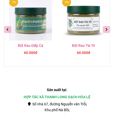
-7%
-7%
Bột Rau Diếp Cá
Bột Rau Tía Tô
60.000đ
60.000đ
Sản xuất tại:
HỢP TÁC XÃ THANH LONG SẠCH HÒA LỆ
Số nhà 67, đường Nguyễn văn Trỗi,
Khu phố Nà Bồi,