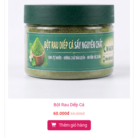
Bột Rau Diếp Cá
60.000đ
65.000đ
Thêm giỏ hàng