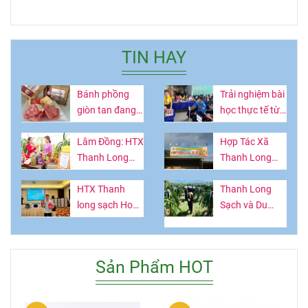
TIN HAY
Bánh phồng
Trải nghiệm bài
giòn tan đang
học thực tế từ
hot ở Lâm
vườn thanh
Đồng làm từ
Lâm Đồng: HTX
long
Hợp Tác Xã
thứ quả giàu
Thanh Long
Thanh Long
vitamin
Sạch Hòa Lệ -
Sạch Hòa Lệ:
Lan tỏa giá trị
HTX Thanh
Nâng Tầm Tinh
Thanh Long
OCOP, kết nối
long sạch Hoà
Hoa Nông Sản
Sạch và Du
tri thức và trải
Lệ: Làm giàu từ
Bình Thuận
Lịch Canh
nghiệm nông
trái thanh long
Nông: Hướng
nghiệp bền
Nông nghiệp -
Phát Triển Kép
Sản Phẩm HOT
vững
Nông thônThứ
Cho Kinh Tế Địa
Năm
Phương.