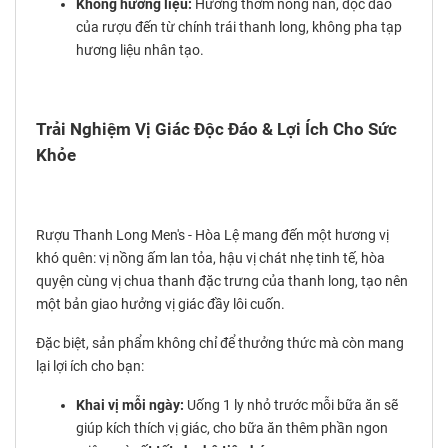
Không hương liệu:
Hương thơm nồng nàn, độc đáo
của rượu đến từ chính trái thanh long, không pha tạp
hương liệu nhân tạo.
Trải Nghiệm Vị Giác Độc Đáo & Lợi Ích Cho Sức
Khỏe
Rượu Thanh Long Men's - Hòa Lệ mang đến một hương vị
khó quên: vị nồng ấm lan tỏa, hậu vị chát nhẹ tinh tế, hòa
quyện cùng vị chua thanh đặc trưng của thanh long, tạo nên
một bản giao hưởng vị giác đầy lôi cuốn.
Đặc biệt, sản phẩm không chỉ để thưởng thức mà còn mang
lại lợi ích cho bạn:
Khai vị mỗi ngày:
Uống 1 ly nhỏ trước mỗi bữa ăn sẽ
giúp kích thích vị giác, cho bữa ăn thêm phần ngon